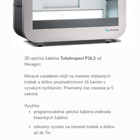
3D optická šablóna
TubeInspect P16.2
od
Hexagon.
Meracie zariadenie slúži na meranie ohýbaných
trubiek a drôtov prostredníctvom 16 kamier s
vysokým rozlíšením. Priemerný čas merania je 5
sekúnd.
Využitie:
programovateľná optická šablóna (náhrada
klasických šablón)
robustný systém na meranie trubiek a drôtov
až do 7m