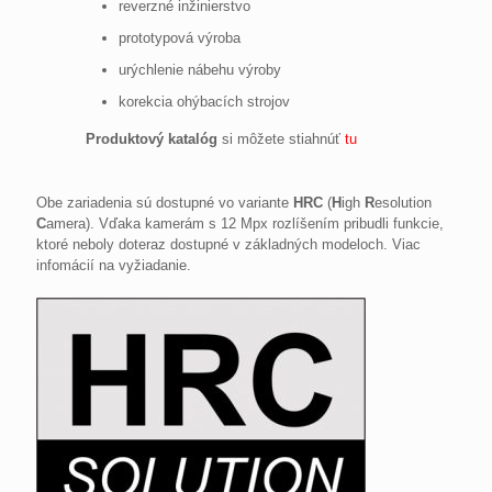
reverzné inžinierstvo
prototypová výroba
urýchlenie nábehu výroby
korekcia ohýbacích strojov
Produktový katalóg
si môžete stiahnúť
tu
Obe zariadenia sú dostupné vo variante
HRC
(
H
igh
R
esolution
C
amera). Vďaka kamerám s 12 Mpx rozlíšením pribudli funkcie,
ktoré neboly doteraz dostupné v základných modeloch. Viac
infomácií na vyžiadanie.